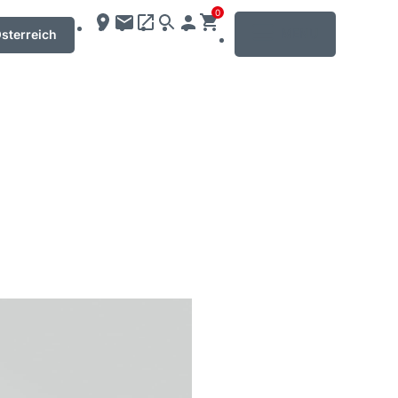
0
MENU
sterreich