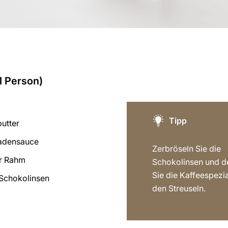
1 Person)
Tipp
butter
ladensauce
Zerbröseln Sie die
r Rahm
Schokolinsen und d
Sie die Kaffeespezia
 Schokolinsen
den Streuseln.