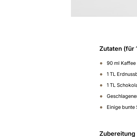
Zutaten (für 
90 ml Kaffee
1 TL Erdnuss
1 TL Schoko
Geschlagene
Einige bunte
Zubereitung