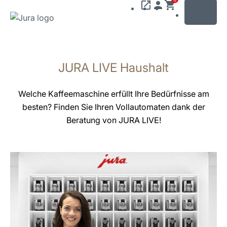
MENU
Zum
Inhalt
JURA LIVE Haushalt
wechseln
Zur
Suche
Welche Kaffeemaschine erfüllt Ihre Bedürfnisse am
wechseln
besten? Finden Sie Ihren Vollautomaten dank der
Beratung von JURA LIVE!